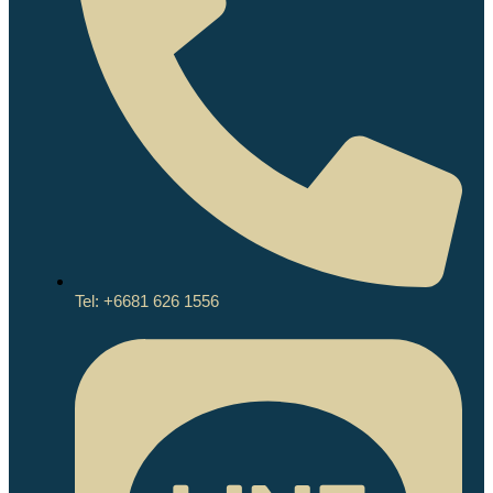
Tel: +6681 626 1556
GALLUP-CLIFTONSTRENGTHS
PUBLIC WORKSHOPS
CORPORATE TRAINING
StrengthsFinder / CliftonStrengths Workshop
Team Building
Team Synergy Building with