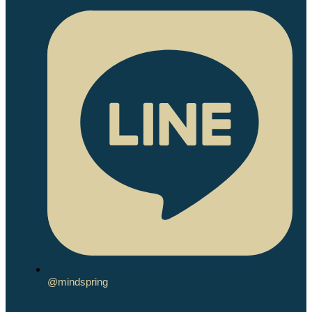
GALLUP-CLIFTONSTRENGTHS
PUBLIC WORKSHOPS
CORPORATE TRAINING
StrengthsFinder / CliftonStrengths Workshop
Team Building
Team Synergy Building with
CliftonStrengths
Team Building with LEGO® SERIOUS
PLAY® | One Team One Goal
Leadership Development
Serie Program Solutions
Coaching Program
PRIVATE COACHING
PODCAST
BLOG
ABOUT
Who We Are
Coach Profile
Our Clients
A Strengths-based Approach
@mindspring
YouTube