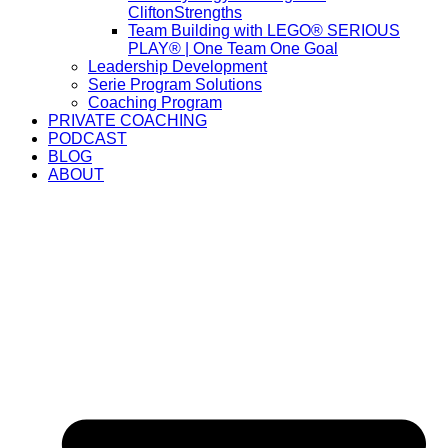
CliftonStrengths
Team Building with LEGO® SERIOUS
PLAY® | One Team One Goal
Leadership Development
Serie Program Solutions
Coaching Program
PRIVATE COACHING
PODCAST
BLOG
ABOUT