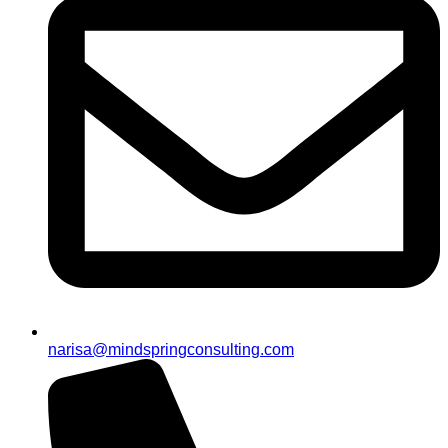
narisa@mindspringconsulting.com