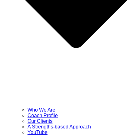
Who We Are
Coach Profile
Our Clients
A Strengths-based Approach
YouTube