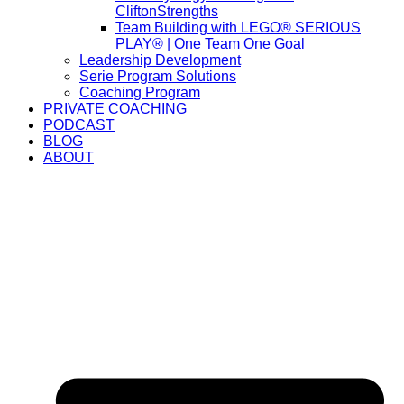
CliftonStrengths
Team Building with LEGO® SERIOUS
PLAY® | One Team One Goal
Leadership Development
Serie Program Solutions
Coaching Program
PRIVATE COACHING
PODCAST
BLOG
ABOUT