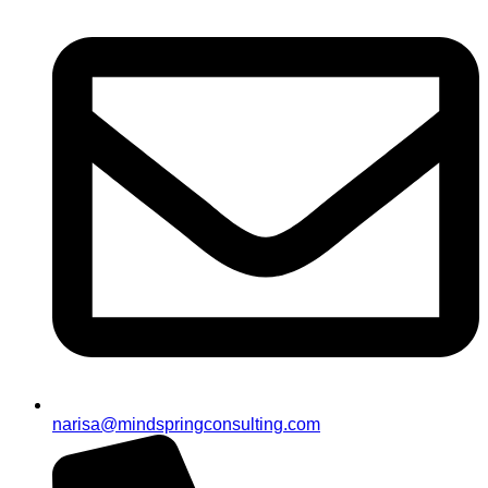
narisa@mindspringconsulting.com