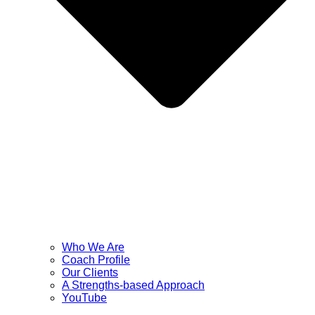
Who We Are
Coach Profile
Our Clients
A Strengths-based Approach
YouTube