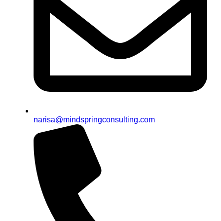
narisa@mindspringconsulting.com